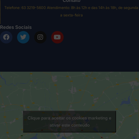
Contato
Telefone: 63 3219-5600 Atendimento: 8h às 12h e das 14h às 18h, de segunda
a sexta-feira
Redes Sociais
Clique para aceitar os cookies marketing e
ativar este conteúdo