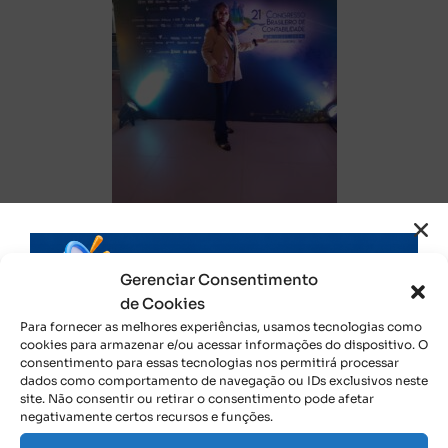
CFC Voluntário
O painelista e coordenador-geral de Arrecadação e de
Gerenciar Consentimento
Direito Creditório, Eriton Lima de Oliveira, falou sobre
de Cookies
o que é importante que para exercer o voluntariado.
Para fornecer as melhores experiências, usamos tecnologias como
Para ele, os profissionais contábeis devem se atentar
cookies para armazenar e/ou acessar informações do dispositivo. O
consentimento para essas tecnologias nos permitirá processar
“às regras e obrigações tributárias”.
dados como comportamento de navegação ou IDs exclusivos neste
site. Não consentir ou retirar o consentimento pode afetar
Já auditor-fiscal da RFB, Gustavo Luís Horn, ressaltou
negativamente certos recursos e funções.
sobre as destinações para os Fundos da Criança e do