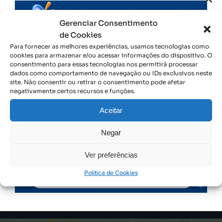
Gerenciar Consentimento
de Cookies
Para fornecer as melhores experiências, usamos tecnologias como
cookies para armazenar e/ou acessar informações do dispositivo. O
CRCTO | Conselho Regional de Contabilidade do Tocantins
consentimento para essas tecnologias nos permitirá processar
dados como comportamento de navegação ou IDs exclusivos neste
Av. Siqueira Campos, 601 Sul Conjunto 01- Lote 19 Plano Diretor Sul – Cep:
site. Não consentir ou retirar o consentimento pode afetar
77.016-330 Palmas-TO | CNPJ: 38.155.081/0001-71
negativamente certos recursos e funções.
Contato
Aceitar
Telefone: 63 3219-5600 Atendimento: 8h às 12h e das 14h às 18h, de segunda
a sexta-feira
Negar
Redes Sociais
Ver preferências
Política de Cookies