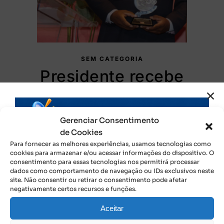
SEM CATEGORIA
Presidente recebe
homenagem durante
evento em Goiânia
Gerenciar Consentimento
de Cookies
/
13 de junho de 2025
Imprensa
Para fornecer as melhores experiências, usamos tecnologias como
cookies para armazenar e/ou acessar informações do dispositivo. O
Por Monik Helen- Comunicação CRCTO Durante o
consentimento para essas tecnologias nos permitirá processar
3º Encontro Nacional de Profissionais de RH na
dados como comportamento de navegação ou IDs exclusivos neste
site. Não consentir ou retirar o consentimento pode afetar
Gestão Pública- RH 360 realizado na tarde desta
negativamente certos recursos e funções.
quinta-feira,12, no Centro de Convenções de Goiânia,
o…
Aceitar