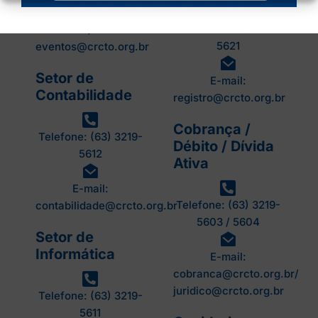
desenprof@crcto.org.br
Telefone: (63) 3219-
/
5621
eventos@crcto.org.br
Setor de
E-mail:
Contabilidade
registro@crcto.org.br
Cobrança /
Telefone: (63) 3219-
Débito / Dívida
5612
Ativa
E-mail:
Telefone: (63) 3219-
contabilidade@crcto.org.br
5603 / 5604
Setor de
Informática
E-mail:
cobranca@crcto.org.br/
juridico@crcto.org.br
Telefone: (63) 3219-
5611