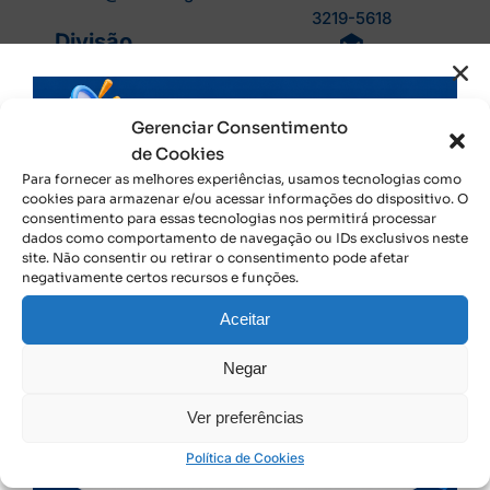
3219-5618
Divisão
Administrativa
E-mail:
fiscalizacao@crcto.org.br
/ fiscal@crcto.org.br
Gerenciar Consentimento
Telefone: (63) 3219-
de Cookies
5613
Divisão de
Para fornecer as melhores experiências, usamos tecnologias como
Controle
cookies para armazenar e/ou acessar informações do dispositivo. O
E-mail:
consentimento para essas tecnologias nos permitirá processar
Interno
administrativo@crcto.org.br
dados como comportamento de navegação ou IDs exclusivos neste
site. Não consentir ou retirar o consentimento pode afetar
negativamente certos recursos e funções.
Divisão de
Telefone: (63) 3219-
Desenvolvimento
5606
Aceitar
Profissional
Negar
E-mail:
ci@crcto.org.br
Telefone: (63) 3219-
Ver preferências
5609 / 3219-5619
Divisão de
Política de Cookies
Registro
E-mail: