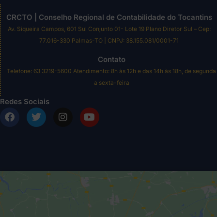
CRCTO | Conselho Regional de Contabilidade do Tocantins
Av. Siqueira Campos, 601 Sul Conjunto 01- Lote 19 Plano Diretor Sul – Cep:
77.016-330 Palmas-TO | CNPJ: 38.155.081/0001-71
Contato
Telefone: 63 3219-5600 Atendimento: 8h às 12h e das 14h às 18h, de segunda
a sexta-feira
Redes Sociais