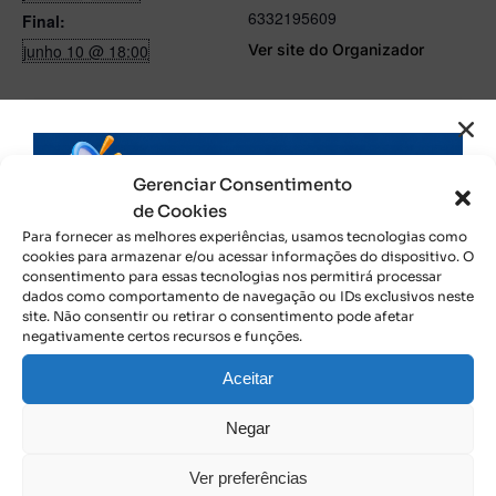
6332195609
Final:
junho 10 @ 18:00
Ver site do Organizador
Gerenciar Consentimento
de Cookies
Para fornecer as melhores experiências, usamos tecnologias como
Clique para aceitar os cookies marketing e
Clique para aceitar os cookies marketing e
cookies para armazenar e/ou acessar informações do dispositivo. O
consentimento para essas tecnologias nos permitirá processar
ativar este conteúdo
ativar este conteúdo
dados como comportamento de navegação ou IDs exclusivos neste
site. Não consentir ou retirar o consentimento pode afetar
negativamente certos recursos e funções.
Aceitar
Negar
LOCAL
Ver preferências