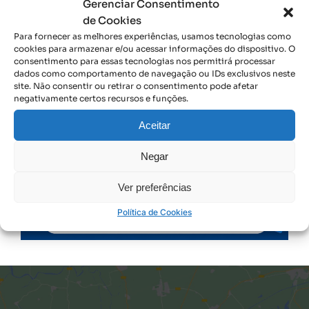
Gerenciar Consentimento
de Cookies
CRCTO | Conselho Regional de Contabilidade do Tocantins
Para fornecer as melhores experiências, usamos tecnologias como
Av. Siqueira Campos, 601 Sul Conjunto 01- Lote 19 Plano Diretor Sul – Cep:
cookies para armazenar e/ou acessar informações do dispositivo. O
consentimento para essas tecnologias nos permitirá processar
77.016-330 Palmas-TO | CNPJ: 38.155.081/0001-71
dados como comportamento de navegação ou IDs exclusivos neste
site. Não consentir ou retirar o consentimento pode afetar
Contato
negativamente certos recursos e funções.
Telefone: 63 3219-5600 Atendimento: 8h às 12h e das 14h às 18h, de segunda
a sexta-feira
Aceitar
Redes Sociais
Negar
Ver preferências
Política de Cookies