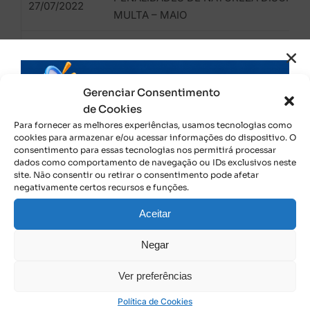
27/07/2022
MULTA – MAIO
PENALIDADES DE NATUREZA DISCIPLIN
27/07/2022
MULTA – ABRIL
Gerenciar Consentimento
PENALIDADES DE NATUREZA DISCIPLIN
17/02/2022
de Cookies
MULTA – FEVEREIRO (2)
Para fornecer as melhores experiências, usamos tecnologias como
cookies para armazenar e/ou acessar informações do dispositivo. O
PENALIDADES DE NATUREZA DISCIPLIN
consentimento para essas tecnologias nos permitirá processar
17/02/2022
MULTA – FEVEREIRO
dados como comportamento de navegação ou IDs exclusivos neste
site. Não consentir ou retirar o consentimento pode afetar
negativamente certos recursos e funções.
PENALIDADES DE NATUREZA DISCIPLIN
03/02/2022
MULTA – JANEIRO
Aceitar
PENALIDADES DE NATUREZA DISCIPLIN
Negar
12/12/2021
MULTA – DEZEMBRO
Ver preferências
PENALIDADES DE NATUREZA DISCIPLIN
12/11/2021
Política de Cookies
MULTA – NOVEMBRO