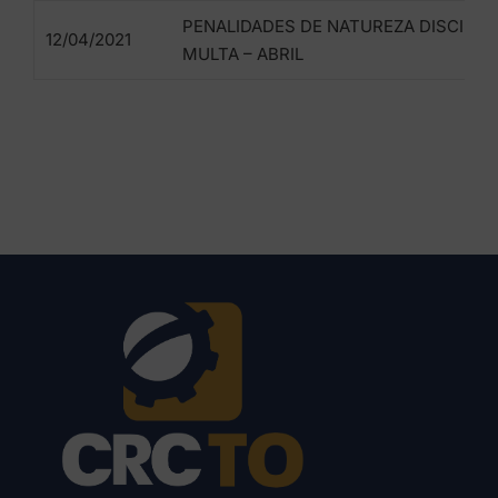
PENALIDADES DE NATUREZA DISCIPLIN
12/04/2021
MULTA – ABRIL
Lorem ipsum dolor sit amet, consectetur adipiscing elit.
Ut elit tellus, luctus nec ullamcorper mattis, pulvinar
dapibus leo.