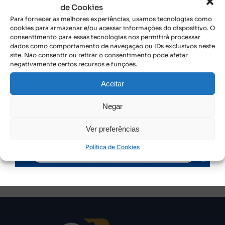
com os profissionais da contabilidade para identificar
de Cookies
os temas e dúvidas de maior interesse.
Para fornecer as melhores experiências, usamos tecnologias como
cookies para armazenar e/ou acessar informações do dispositivo. O
Nova Reunião:
Um segundo encontro já está
consentimento para essas tecnologias nos permitirá processar
dados como comportamento de navegação ou IDs exclusivos neste
agendado para após o dia 16 de março, visando fechar
site. Não consentir ou retirar o consentimento pode afetar
o calendário de eventos e os detalhes logísticos da
negativamente certos recursos e funções.
parceria.
Aceitar
Com essa iniciativa, o CRCTO reafirma o
compromisso com a valorização da contabilidade
Negar
pública e a correta aplicação dos recursos da
sociedade.
Ver preferências
Política de Cookies
Por
Imprensa