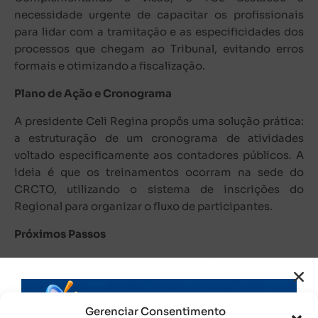
necessidade urgente de capacitar os profissionais
para lidar com a tramitação e as especificidades dos
processos que chegam ao Tribunal, evitando erros
formais e otimizando a fiscalização.
Plano de Ação e Cronograma
A presidente Celi Regina propôs uma solução prática:
a estruturação de um cronograma de atividades
voltado especificamente aos contadores públicos. A
ideia é que os treinamentos ocorram na sede do
CRCTO, utilizando o sistema de inscrições do
Regional para organizar o fluxo de participantes.
Próximos Passos
Para garantir que os treinamentos sejam assertivos, a
parceria seguirá os seguintes encaminhamentos:
Pesquisa de Campo:
O CRCTO realizará uma consulta
Gerenciar Consentimento