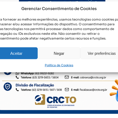
pos, 601 Sul Conjunto 01- Lote 19 Plano Diretor Sul –
Atendimento: 8h às 12h 
Gerenciar Consentimento de Cookies
 Palmas-TO | CNPJ: 38.155.081/0001-71
às 18h, de segunda a sex
ra fornecer as melhores experiências, usamos tecnologias como cookies p
mazenar e/ou acessar informações do dispositivo. O consentimento para
sas tecnologias nos permitirá processar dados como comportamento de
egação ou IDs exclusivos neste site. Não consentir ou retirar o
nsentimento pode afetar negativamente certos recursos e funções.
Aceitar
Negar
Ver preferências
Política de Cookies