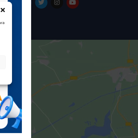
e das 14h
ta-feira
ara