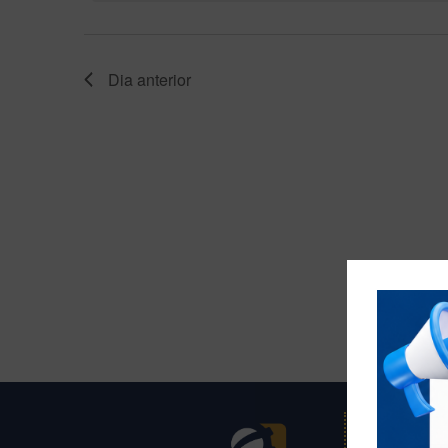
Dia anterior
CRCTO | Con
Tocantins