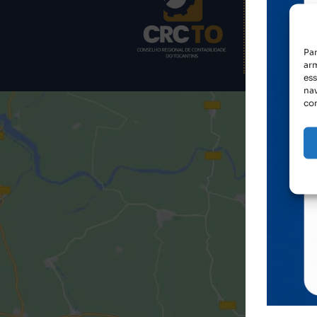
Av. Siqueira Cam
Cep: 77.016-330
Pa
ar
es
nav
co